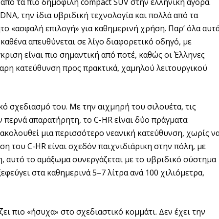
 από τα πιο δημοφιλή compact SUV στην ελληνική αγορά.
 DNA, την ίδια υβριδική τεχνολογία και πολλά από τα
το «ασφαλή επιλογή» για καθημερινή χρήση. Παρ’ όλα αυτά
 καθένα απευθύνεται σε λίγο διαφορετικό οδηγό, με
γκριση είναι πιο σημαντική από ποτέ, καθώς οι Έλληνες
θαρη κατεύθυνση προς πρακτικά, χαμηλού λειτουργικού
κό σχεδιασμό του. Με την αιχμηρή του σιλουέτα, τις
ν περνά απαρατήρητη, το C-HR είναι δύο πράγματα:
 ακολουθεί μια περισσότερο νεανική κατεύθυνση, χωρίς ν
ηση του C-HR είναι σχεδόν παιχνιδιάρικη στην πόλη, με
η, αυτό το αμάξωμα συνεργάζεται με το υβριδικό σύστημα
εφεύγει στα καθημερινά 5–7 λίτρα ανά 100 χιλιόμετρα,
ίζει πιο «ήσυχα» στο σχεδιαστικό κομμάτι. Δεν έχει την