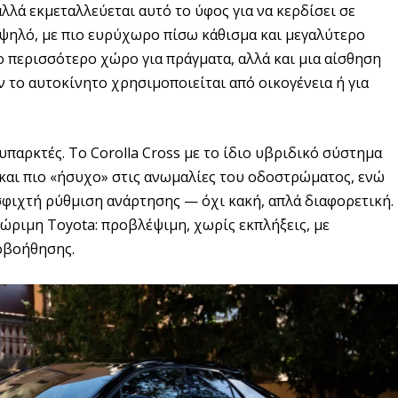
λλά εκμεταλλεύεται αυτό το ύφος για να κερδίσει σε
 ψηλό, με πιο ευρύχωρο πίσω κάθισμα και μεγαλύτερο
 περισσότερο χώρο για πράγματα, αλλά και μια αίσθηση
ν το αυτοκίνητο χρησιμοποιείται από οικογένεια ή για
υπαρκτές. Το Corolla Cross με το ίδιο υβριδικό σύστημα
 και πιο «ήσυχο» στις ανωμαλίες του οδοστρώματος, ενώ
 σφιχτή ρύθμιση ανάρτησης — όχι κακή, απλά διαφορετική.
γνώριμη Toyota: προβλέψιμη, χωρίς εκπλήξεις, με
οβοήθησης.