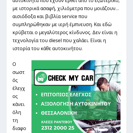
αυτοκίνητα που έχουν έρθει από το εξωτερικό,
με ιστορικά ασαφή, χιλιόμετρα που μοιάζουν…
αισιόδοξα και βιβλία service που
συμπληρώθηκαν με ιερή έμπνευση. Και εδώ
κρύβεται ο μεγαλύτερος κίνδυνος. Δεν είναι η
τεχνολογία του diesel που χαλάει. Είναι η
ιστορία του κάθε αυτοκινήτου.
Ο
σωστ
ός
έλεγχ
ος
κάνει
όλη
τη
διαφο