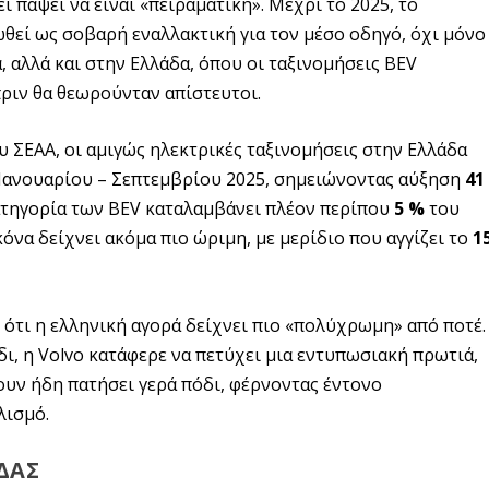
 πάψει να είναι «πειραματική». Μέχρι το 2025, το
ωθεί ως σοβαρή εναλλακτική για τον μέσο οδηγό, όχι μόνο
, αλλά και στην Ελλάδα, όπου οι ταξινομήσεις BEV
πριν θα θεωρούνταν απίστευτοι.
υ ΣΕΑΑ, οι αμιγώς ηλεκτρικές ταξινομήσεις στην Ελλάδα
Ιανουαρίου – Σεπτεμβρίου 2025, σημειώνοντας αύξηση
41
ατηγορία των BEV καταλαμβάνει πλέον περίπου
5 %
του
όνα δείχνει ακόμα πιο ώριμη, με μερίδιο που αγγίζει το
1
ι ότι η ελληνική αγορά δείχνει πιο «πολύχρωμη» από ποτέ.
ίδι, η Volvo κατάφερε να πετύχει μια εντυπωσιακή πρωτιά,
χουν ήδη πατήσει γερά πόδι, φέρνοντας έντονο
λισμό.
ΔΑΣ