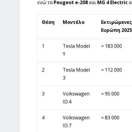
ενώ τα
Peugeot e-208
και
MG 4 Electric
α
Θέση
Μοντέλο
Εκτιμώμενε
Ευρώπη 2025
1
Tesla Model
≈ 183 000
Y
2
Tesla Model
≈ 112 000
3
3
Volkswagen
≈ 95 000
ID.4
4
Volkswagen
≈ 83 000
ID.7