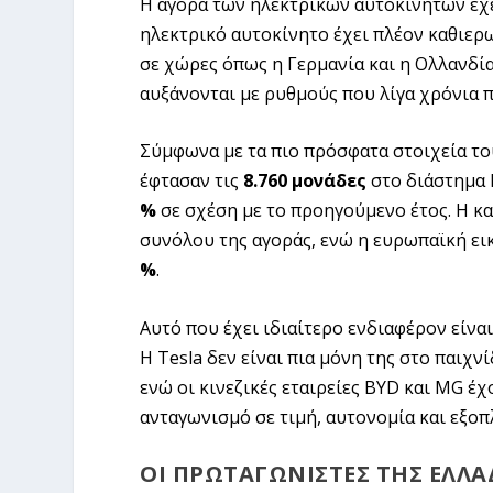
Η αγορά των ηλεκτρικών αυτοκινήτων έχει
ηλεκτρικό αυτοκίνητο έχει πλέον καθιερ
σε χώρες όπως η Γερμανία και η Ολλανδία
αυξάνονται με ρυθμούς που λίγα χρόνια 
Σύμφωνα με τα πιο πρόσφατα στοιχεία το
έφτασαν τις
8.760 μονάδες
στο διάστημα 
%
σε σχέση με το προηγούμενο έτος. Η κ
συνόλου της αγοράς, ενώ η ευρωπαϊκή εικ
%
.
Αυτό που έχει ιδιαίτερο ενδιαφέρον είνα
Η Tesla δεν είναι πια μόνη της στο παιχν
ενώ οι κινεζικές εταιρείες BYD και MG έ
ανταγωνισμό σε τιμή, αυτονομία και εξοπ
ΟΙ ΠΡΩΤΑΓΩΝΙΣΤΈΣ ΤΗΣ ΕΛΛΆ