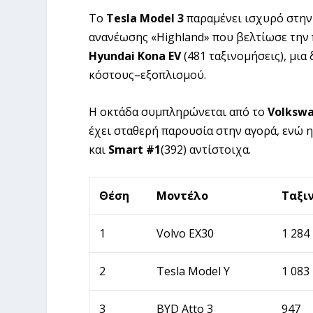
Το
Tesla Model 3
παραμένει ισχυρό στην
ανανέωσης «Highland» που βελτίωσε την 
Hyundai Kona EV
(481 ταξινομήσεις), μια
κόστους–εξοπλισμού.
Η οκτάδα συμπληρώνεται από το
Volkswa
έχει σταθερή παρουσία στην αγορά, ενώ 
και
Smart #1
(392) αντίστοιχα.
Θέση
Μοντέλο
Ταξιν
1
Volvo EX30
1 284
2
Tesla Model Y
1 083
3
BYD Atto 3
947