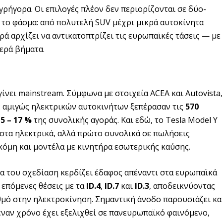
γρήγορα. Οι επιλογές πλέον δεν περιορίζονται σε δύο-
 το φάσμα: από πολυτελή SUV μέχρι μικρά αυτοκίνητα
ρά αρχίζει να αντικατοπτρίζει τις ευρωπαϊκές τάσεις — με
ερά βήματα.
ίνει mainstream. Σύμφωνα με στοιχεία ACEA και Autovista
ς αμιγώς ηλεκτρικών αυτοκινήτων ξεπέρασαν τις
570
15 – 17 %
της συνολικής αγοράς. Και εδώ, το Tesla Model Y
στα ηλεκτρικά, αλλά πρώτο συνολικά σε πωλήσεις
όμη και μοντέλα με κινητήρα εσωτερικής καύσης.
νέα του σχεδίαση κερδίζει έδαφος απέναντι στα ευρωπαϊκά
 επόμενες θέσεις με τα
ID.4
,
ID.7
και
ID.3
, αποδεικνύοντας
υθμό στην ηλεκτροκίνηση. Σημαντική άνοδο παρουσιάζει κα
 έναν χρόνο έχει εξελιχθεί σε πανευρωπαϊκό φαινόμενο,