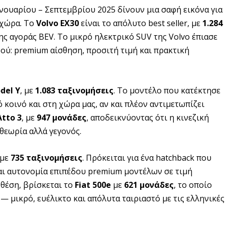
ανουαρίου – Σεπτεμβρίου 2025 δίνουν μια σαφή εικόνα για
 χώρα. Το
Volvo EX30
είναι το απόλυτο best seller, με
1.284
ης αγοράς BEV. Το μικρό ηλεκτρικό SUV της Volvo έπιασε
ού: premium αίσθηση, προσιτή τιμή και πρακτική
del Y
, με
1.083 ταξινομήσεις
. Το μοντέλο που κατέκτησε
 κοινό και στη χώρα μας, αν και πλέον αντιμετωπίζει
Atto 3
, με
947 μονάδες
, αποδεικνύοντας ότι η κινεζική
θεωρία αλλά γεγονός.
 με
735 ταξινομήσεις
. Πρόκειται για ένα hatchback που
και αυτονομία επιπέδου premium μοντέλων σε τιμή
 θέση, βρίσκεται το
Fiat 500e
με
621 μονάδες
, το οποίο
 μικρό, ευέλικτο και απόλυτα ταιριαστό με τις ελληνικές